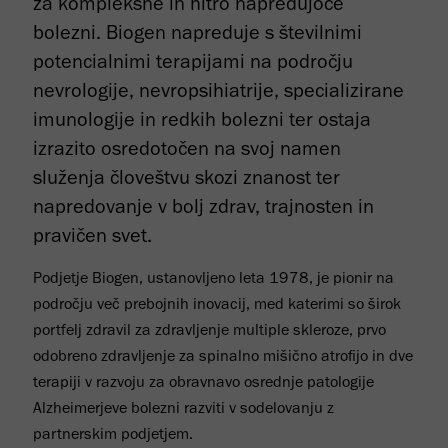
za kompleksne in hitro napredujoče
bolezni. Biogen napreduje s številnimi
potencialnimi terapijami na področju
nevrologije, nevropsihiatrije, specializirane
imunologije in redkih bolezni ter ostaja
izrazito osredotočen na svoj namen
služenja človeštvu skozi znanost ter
napredovanje v bolj zdrav, trajnosten in
pravičen svet.
Podjetje Biogen, ustanovljeno leta 1978, je pionir na
področju več prebojnih inovacij, med katerimi so širok
portfelj zdravil za zdravljenje multiple skleroze, prvo
odobreno zdravljenje za spinalno mišično atrofijo in dve
terapiji v razvoju za obravnavo osrednje patologije
Alzheimerjeve bolezni razviti v sodelovanju z
partnerskim podjetjem.