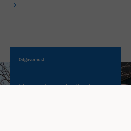
Odgovornost
Ustvarjamo bolj zdrav,
trajnosten in pravičnejši
svet.