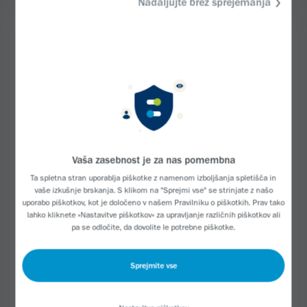
Nadaljujte brez sprejemanja
Napotil me je k nevrologu v otroško bolnišnico
Scottish Rite. Opravila sem CT, MRI, slikanje z
rentgenom in 6 tednov pozneje sem prejela diagnozo
Friedreichova ataksija.
Živela sem v zanikanju in nisem govorila o diagnozi,
saj se mi ni zdela resnična. Mislila sem, da bo kar
izginila. Nikomur nisem povedala.
Vaša zasebnost je za nas pomembna
Po srednji šoli smo se udeležili dogodka rideATAXIA,
Ta spletna stran uporablja piškotke z namenom izboljšanja spletišča in
vaše izkušnje brskanja. S klikom na "Sprejmi vse" se strinjate z našo
ki je spremenil moj svet. Če imaš redko bolezen, se
uporabo piškotkov, kot je določeno v našem
Pravilniku o piškotkih
. Prav tako
počutiš tako majhnega. Ko pa enkrat greš na
lahko kliknete »Nastavitve piškotkov« za upravljanje različnih piškotkov ali
pa se odločite, da dovolite le potrebne piškotke.
dogodek, postane vse tako veliko! Zdaj sprejemam
FA.
Sprejmite vse
Všeč mi je, ko dobim vprašanje: "Zakaj si na
invalidskem vozičku?" in zato rada odgovorim, za