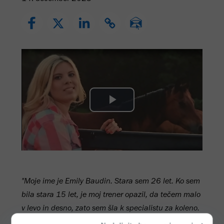
Play
Video
"Moje ime je Emily Baudin. Stara sem 26 let. Ko sem
bila stara 15 let, je moj trener opazil, da tečem malo
v levo in desno, zato sem šla k specialistu za koleno.
Opazil je, da je nekaj narobe z mojo hojo.