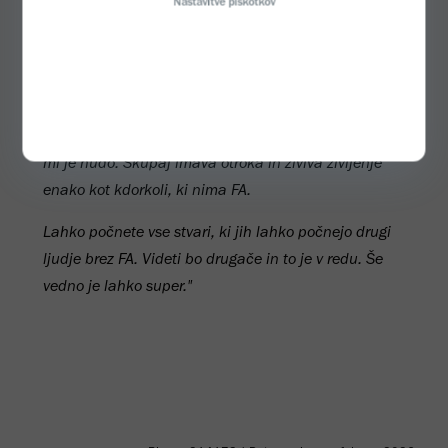
Nastavitve piškotkov
večjo ozaveščenost.
Moj sistem podpore je z leti eksponentno
napredoval. Spoznala sem ljubezen svojega
življenja. Pomaga mi, da se presedem na kavč in
nazaj na stol. Pomaga mi v tistih res težkih dneh, ko
mi je hudo. Skupaj imava otroka in živiva življenje
enako kot kdorkoli, ki nima FA.
Lahko počnete vse stvari, ki jih lahko počnejo drugi
ljudje brez FA. Videti bo drugače in to je v redu. Še
vedno je lahko super."