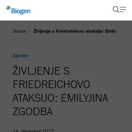
Domov
Življenje s Friedreichovo ataksijo: Emilyjina z
Zgodbe
ŽIVLJENJE S
FRIEDREICHOVO
ATAKSIJO: EMILYJINA
ZGODBA
14. december 2023