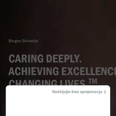
Biogen Slovenija
CARING DEEPLY.
ACHIEVING EXCELLENC
TM
CHANGING LIVES.
Nadaljujte brez sprejemanja
Z NESKONČNO SKRBNOSTJO. Z DOSEGANJEM
ODLIČNOSTI. SPREMINJAMO ŽIVLJENJA.