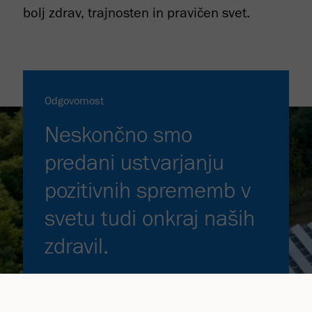
bolj zdrav, trajnosten in pravičen svet.
Odgovornost
Neskončno smo
predani ustvarjanju
pozitivnih sprememb v
svetu tudi onkraj naših
zdravil.